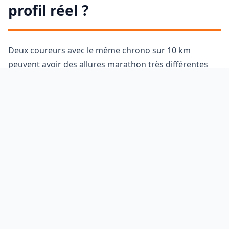
profil réel ?
Deux coureurs avec le même chrono sur 10 km
peuvent avoir des allures marathon très différentes
selon leur kilométrage hebdomadaire, leur historique
de blessures, leur niveau d'endurance fondamentale.
C'est exactement ce que notre coach IA prend en
compte. En analysant votre profil — vos chronos de
référence, votre expérience, votre disponibilité à
l'entraînement — il génère une
allure marathon
personnalisée
et un plan adapté à vous, pas à un
coureur moyen.
Pas de tableau générique. Pas de formule appliquée
mécaniquement. Un raisonnement de coach,