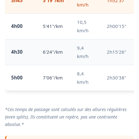
3h45
5'19"/km
1h52'37"
km/h
10,5
4h00
5'41"/km
2h00'15"
km/h
9,4
4h30
6'24"/km
2h15'26"
km/h
8,4
5h00
7'06"/km
2h30'38"
km/h
*Ces temps de passage sont calculés sur des allures régulières
(even splits). Ils constituent un repère, pas une contrainte
absolue.*