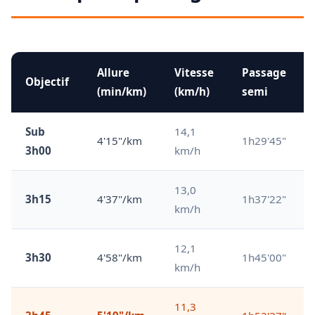
Allure
Vitesse
Passage
Objectif
(min/km)
(km/h)
semi
Sub
14,1
4'15"/km
1h29'45"
3h00
km/h
13,0
3h15
4'37"/km
1h37'22"
km/h
12,1
3h30
4'58"/km
1h45'00"
km/h
11,3