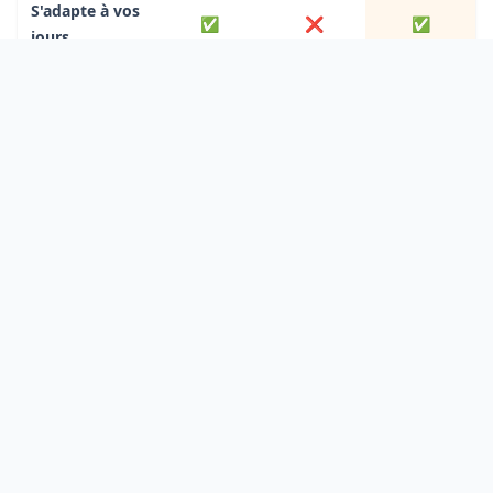
S'adapte à vos
✅
❌
✅
jours
150-
10-
Prix
5,90€/mois
300€/mois
15€/mois
🚀 Obtenez votre programme trail personnalisé
Ce guide vous donne les bases d'une
préparation trail 30 km efficace. Mais chaque
coureur est différent : votre VMA, votre
expérience du dénivelé, vos jours disponibles et
votre objectif de temps influencent directement
le contenu de chaque séance.
👉
Générez votre plan trail personnalisé
adapté
à votre course.