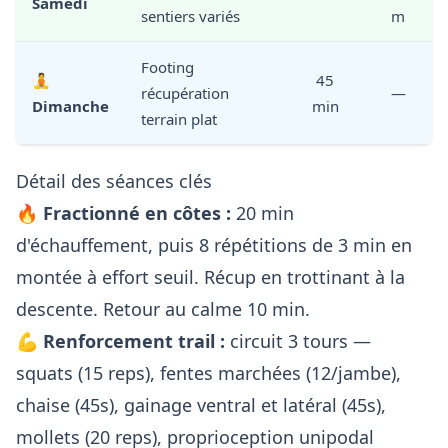
Samedi
sentiers variés
m
Footing
🧘
45
récupération
—
Dimanche
min
terrain plat
Détail des séances clés
🔥 Fractionné en côtes :
20 min
d'échauffement, puis 8 répétitions de 3 min en
montée à effort seuil. Récup en trottinant à la
descente. Retour au calme 10 min.
💪 Renforcement trail :
circuit 3 tours —
squats (15 reps), fentes marchées (12/jambe),
chaise (45s), gainage ventral et latéral (45s),
mollets (20 reps), proprioception unipodal