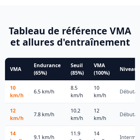
Tableau de référence VMA
et allures d'entraînement
Endurance
Seuil
VMA
VMA
Niveau
(65%)
(85%)
(100%)
10
8.5
10
6.5
km/h
Débutan
km/h
km/h
km/h
12
10.2
12
7.8
km/h
Débutan
km/h
km/h
km/h
14
11.9
14
9.1
km/h
Interméd