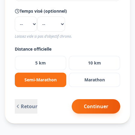
Temps visé (optionnel)
Laissez vide si pas d'objectif chrono.
Distance officielle
5 km
10 km
Semi-Marathon
Marathon
Retour
Continuer