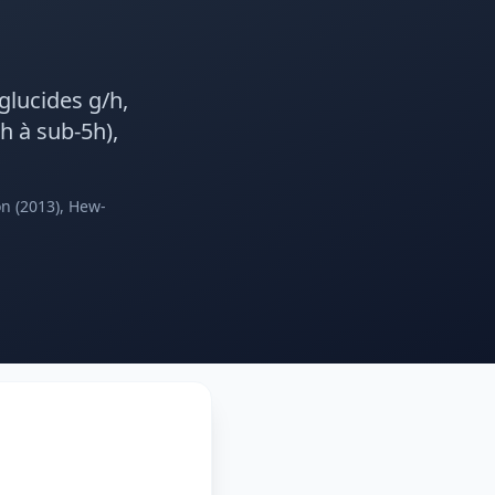
glucides g/h,
h à sub-5h),
n (2013), Hew-