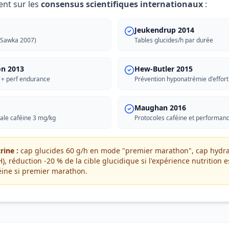
ent sur les
consensus scientifiques internationaux
:
Jeukendrup 2014
(Sawka 2007)
Tables glucides/h par durée
n 2013
Hew-Butler 2015
 + perf endurance
Prévention hyponatrémie d'effort
Maughan 2016
ale caféine 3 mg/kg
Protocoles caféine et performan
rine :
cap glucides 60 g/h en mode "premier marathon", cap hydra
), réduction -20 % de la cible glucidique si l'expérience nutrition e
féine si premier marathon.