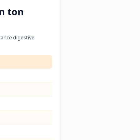
on ton
rance digestive