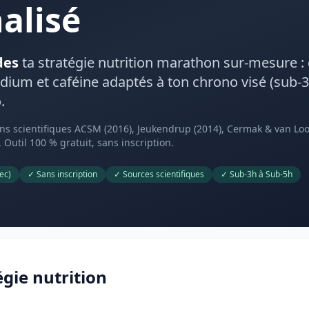
alisé
des
ta stratégie nutrition marathon sur-mesure : 
dium et caféine adaptés à ton chrono visé (sub-3
.
s scientifiques ACSM (2016), Jeukendrup (2014), Cermak & van Loo
. Outil 100 % gratuit, sans inscription.
ec)
✓ Sans inscription
✓ Sources scientifiques
✓ Sub-3h à Sub-5h
gie nutrition