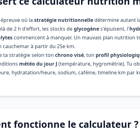
sert ce calculateur nutrition 
 épreuve où la
stratégie nutritionnelle
détermine autant l
là de 2 h d'effort, les stocks de
glycogène
s'épuisent, l'
hyd
olytes
commencent à manquer. Un mauvais plan nutrition 
 cauchemar à partir du 25e km.
e ta stratégie selon ton
chrono visé
, ton
profil physiologi
onditions
météo du jour J
(température, hygrométrie). Tu ob
ure, hydratation/heure, sodium, caféine, timeline km par km
 fonctionne le calculateur ?