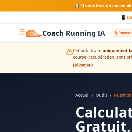
📢 Si vous êtes un ancien a
📱 L'
Coach Running IA
Powered
Cet outil traite
uniquement la
course (récupération) sont pr
J'ai compris
Accueil
/
Outils
/
Nutritio
Calcula
Gratuit