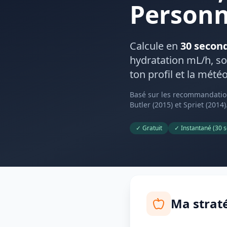
Personn
Calcule en
30 secon
hydratation mL/h, so
ton profil et la météo
Basé sur les recommandation
Butler (2015) et Spriet (2014)
✓ Gratuit
✓ Instantané (30 s
Ma straté