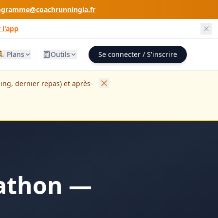
ogramme@coachrunningia.fr
 l'app
🏃 Plans
Outils
Se connecter / S'inscrire
ing, dernier repas) et après-
rathon —