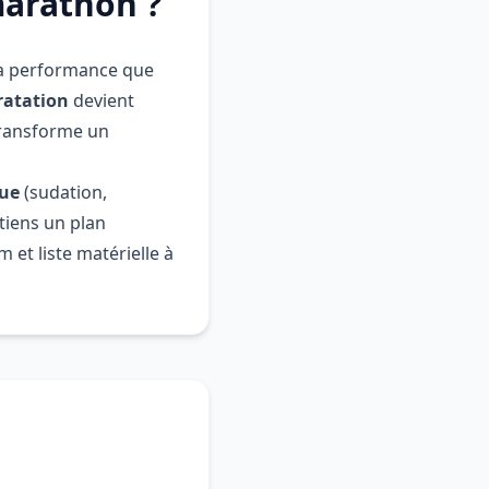
marathon ?
a performance que
ratation
devient
transforme un
que
(sudation,
tiens un plan
 et liste matérielle à