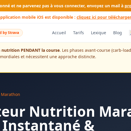
bonné et ne parvenez pas à vous connecter, envoyez un mail à
pr
application mobile iOS est disponible :
cliquez ici pour télécharger
Accueil
Tarifs
Lexique
Blog
 by Strava
 nutrition PENDANT la course
. Les phases avant-course (carb-load
imordiales et nécessitent une approche distincte.
n Marathon
teur Nutrition Ma
, Instantané &