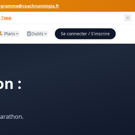
ogramme@coachrunningia.fr
 l'app
🏃 Plans
Outils
Se connecter / S'inscrire
n :
marathon.