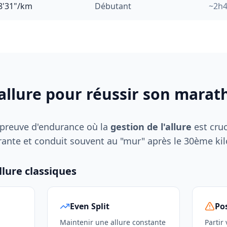
8'31"/km
Débutant
~
2
h
'allure pour réussir son mara
preuve d'endurance où la
gestion de l'allure
est cruc
ourante et conduit souvent au "mur" après le 30ème ki
llure classiques
Even Split
Pos
Maintenir une allure constante
Partir 