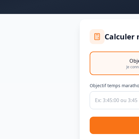
Calculer
Obje
Je con
Objectif temps marath