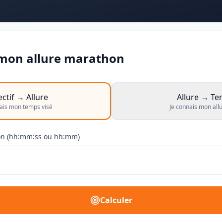
 mon allure marathon
ctif → Allure
Allure → T
nais mon temps visé
Je connais mon allu
on (hh:mm:ss ou hh:mm)
Calculer