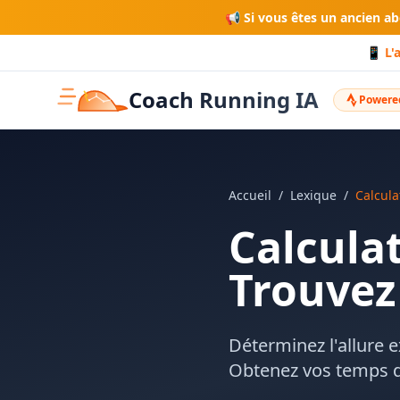
📢 Si vous êtes un ancien a
📱 L'
Coach Running IA
Powered
Accueil
/
Lexique
/
Calcula
Calcula
Trouvez
Déterminez l'allure 
Obtenez vos temps de