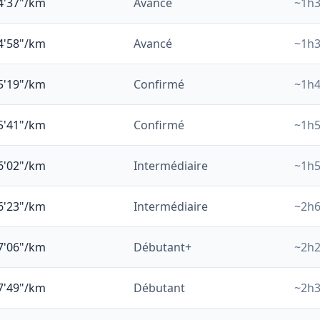
4'37"/km
Avancé
~
1
h
4'58"/km
Avancé
~
1
h
5'19"/km
Confirmé
~
1
h
5'41"/km
Confirmé
~
1
h
6'02"/km
Intermédiaire
~
1
h
6'23"/km
Intermédiaire
~
2
h
7'06"/km
Débutant+
~
2
h
7'49"/km
Débutant
~
2
h