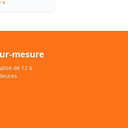
r
sur-mesure
lisé de 12 à
lleures