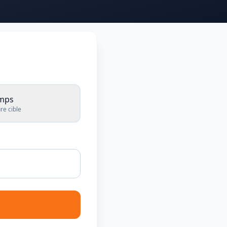
emps
re cible