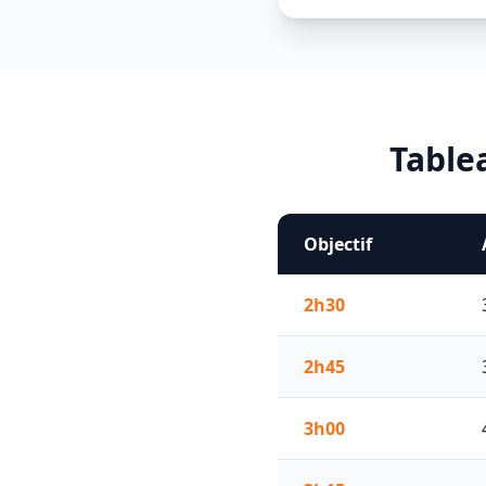
Table
Objectif
2h30
2h45
3h00