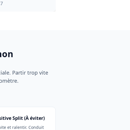
47
thon
iale. Partir trop vite
lomètre.
itive Split (À éviter)
vite et ralentir. Conduit