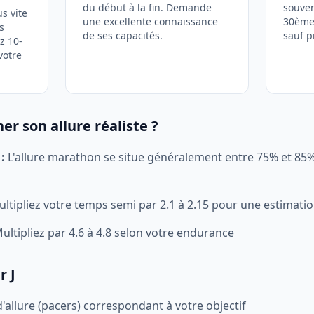
du début à la fin. Demande
souven
s vite
une excellente connaissance
30ème 
s
de ses capacités.
sauf p
z 10-
votre
 son allure réaliste ?
:
L'allure marathon se situe généralement entre 75% et 85%
ltipliez votre temps semi par 2.1 à 2.15 pour une estimatio
ultipliez par 4.6 à 4.8 selon votre endurance
r J
allure (pacers) correspondant à votre objectif