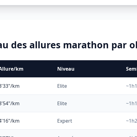
au des allures marathon par ob
Allure/km
Niveau
Semi
3'33"/km
Elite
~
1
h
3'54"/km
Elite
~
1
h
4'16"/km
Expert
~
1
h