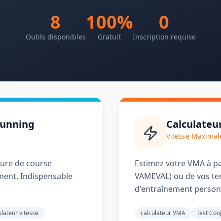
8
100%
0
Outils disponibles
Gratuit
Inscription requise
Running
Calculateu
Vitesse Maximal
lure de course
Estimez votre VMA à par
ment. Indispensable
VAMEVAL) ou de vos te
d'entraînement person
ulateur vitesse
calculateur VMA
test Coo