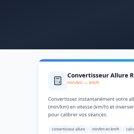
Convertisseur Allure 
min/km ↔ km/h
Convertissez instantanément votre al
(min/km) en vitesse (km/h) et inverse
pour calibrer vos séances.
convertisseur allure
min/km en km/h
calc