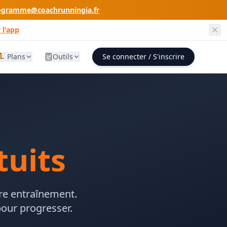
ogramme@coachrunningia.fr
 l'app
🏃 Plans
Outils
Se connecter / S'inscrire
tuits
re entraînement.
pour progresser.