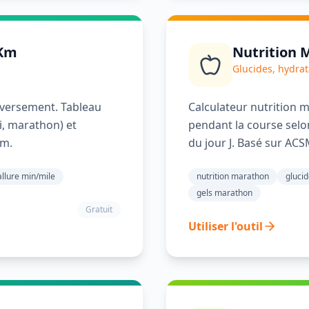
 Km
Nutrition 
Glucides, hydrat
nversement. Tableau
Calculateur nutrition 
i, marathon) et
pendant la course selon
km.
du jour J. Basé sur AC
allure min/mile
nutrition marathon
gluci
gels marathon
Gratuit
Utiliser l'outil