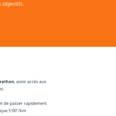
objectifs.
arathon
, avoir accès aux
es.
ermet de passer rapidement
r que 5'00"/km