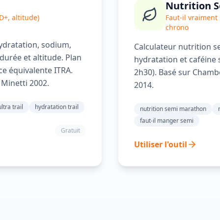
Nutrition 
 D+, altitude)
Faut-il vraimen
chrono
 hydratation, sodium,
Calculateur nutrition s
durée et altitude. Plan
hydratation et caféine
ce équivalente ITRA.
2h30). Basé sur Chamb
 Minetti 2002.
2014.
ltra trail
hydratation trail
nutrition semi marathon
faut-il manger semi
Gratuit
Utiliser l'outil