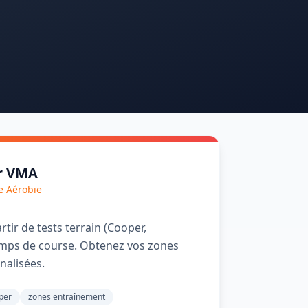
r VMA
e Aérobie
tir de tests terrain (Cooper,
mps de course. Obtenez vos zones
nalisées.
per
zones entraînement