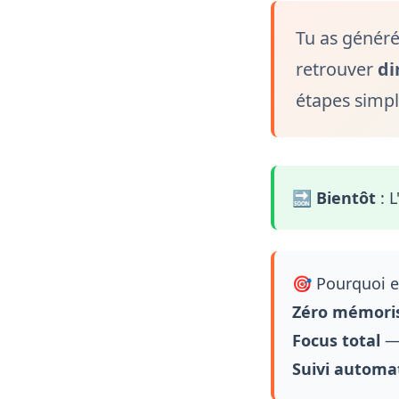
Tu as généré
retrouver
di
étapes simpl
🔜
Bientôt
: L
🎯 Pourquoi e
Zéro mémori
Focus total
— 
Suivi automa