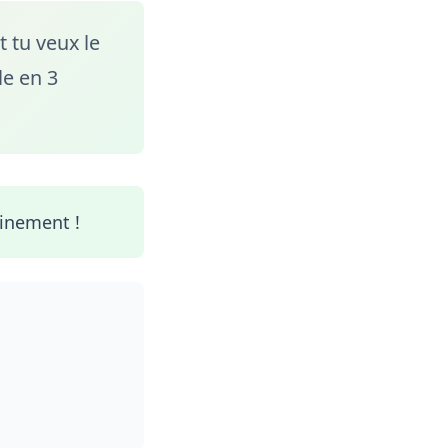
 tu veux le
le en 3
ainement !