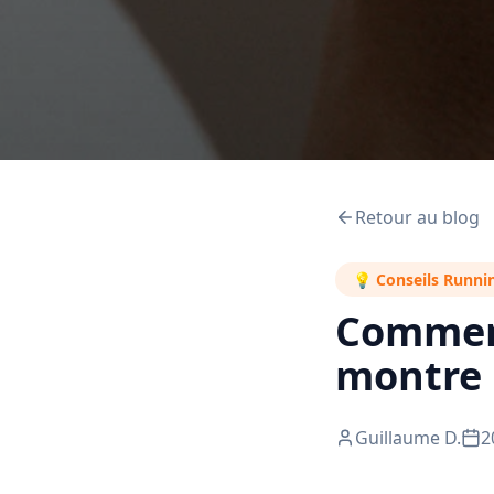
Retour au blog
💡
Conseils Runni
Comment
montre
Guillaume D.
2