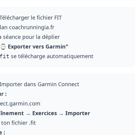
élécharger le fichier FIT
plan coachrunningia.fr
la séance pour la déplier
⌚ Exporter vers Garmin"
se télécharge automatiquement
fit
 Importer dans Garmin Connect
r :
ect.garmin.com
aînement → Exercices → Importer
ton fichier .fit
 :