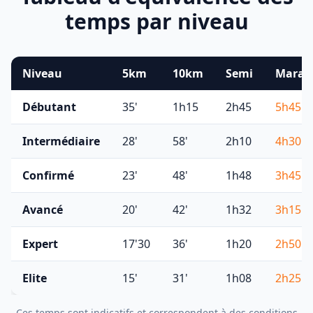
temps par niveau
Niveau
5km
10km
Semi
Marat
Débutant
35'
1h15
2h45
5h45
Intermédiaire
28'
58'
2h10
4h30
Confirmé
23'
48'
1h48
3h45
Avancé
20'
42'
1h32
3h15
Expert
17'30
36'
1h20
2h50
Elite
15'
31'
1h08
2h25
Ces temps sont indicatifs et correspondent à des conditions