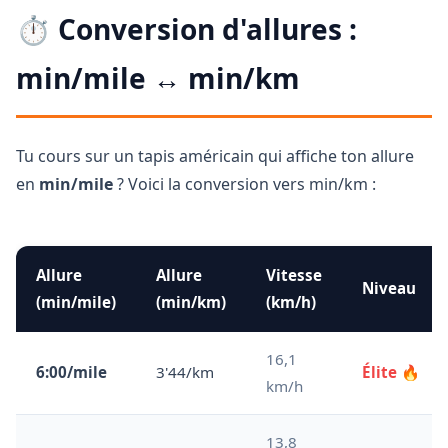
⏱️ Conversion d'allures :
min/mile ↔ min/km
Tu cours sur un tapis américain qui affiche ton allure
en
min/mile
? Voici la conversion vers min/km :
Allure
Allure
Vitesse
Niveau
(min/mile)
(min/km)
(km/h)
16,1
6:00/mile
3'44/km
Élite 🔥
km/h
13,8