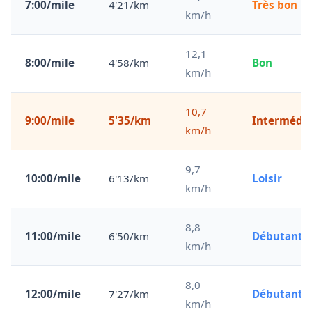
7:00/mile
4'21/km
Très bon
km/h
12,1
8:00/mile
4'58/km
Bon
km/h
10,7
9:00/mile
5'35/km
Intermédia
km/h
9,7
10:00/mile
6'13/km
Loisir
km/h
8,8
11:00/mile
6'50/km
Débutant
km/h
8,0
12:00/mile
7'27/km
Débutant
km/h