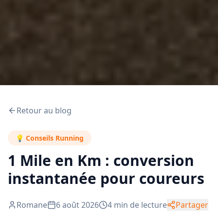
Retour au blog
💡
Conseils Running
1 Mile en Km : conversion
instantanée pour coureurs
Romane
6 août 2026
4
min de lecture
Partager