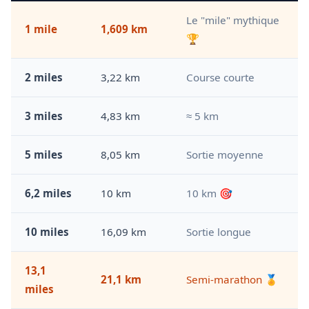
Le "mile" mythique
1 mile
1,609 km
🏆
2 miles
3,22 km
Course courte
3 miles
4,83 km
≈ 5 km
5 miles
8,05 km
Sortie moyenne
6,2 miles
10 km
10 km 🎯
10 miles
16,09 km
Sortie longue
13,1
21,1 km
Semi-marathon 🏅
miles