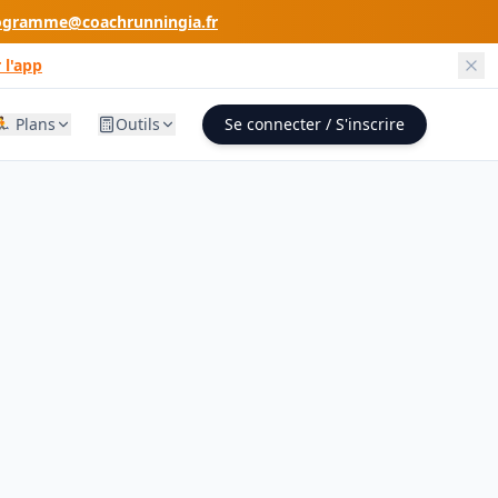
ogramme@coachrunningia.fr
 l'app
🏃 Plans
Outils
Se connecter / S'inscrire