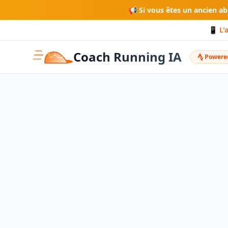
📢 Si vous êtes un ancien a
📱 L'
Coach Running IA
Powered